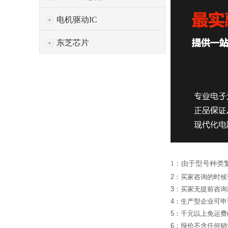
电机驱动IC
东芝芯片
1：由于型号种类
2：买家咨询的时
3：买家无提前咨
4：生产型企业可
5：千元以上免运费
6：报价不含任何销售