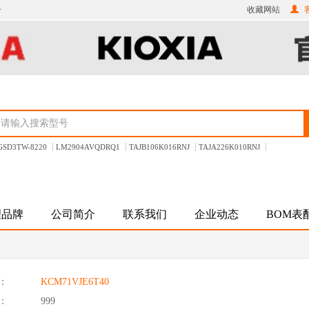
册
收藏网站
客
GSD3TW-8220
LM2904AVQDRQ1
TAJB106K016RNJ
TAJA226K010RNJ
理品牌
公司简介
联系我们
企业动态
BOM表
：
KCM71VJE6T40
：
999