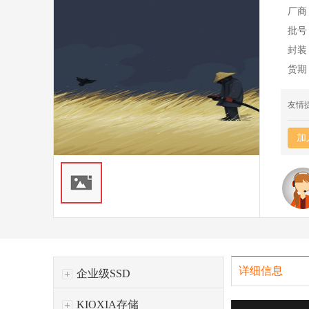
厂商
批号
封装
货期
友情
加
详细信息
企业级SSD
KIOXIA存储